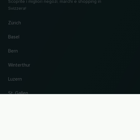
Scoprite i migliori negozi, marchi e shopping in
Svizzera!
Zürich
Basel
Bern
Winterthur
Luzern
St. Gallen
SU
Cambiare paese e lingua