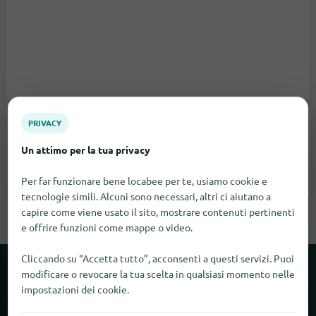
Andi Keller Fotografie + Film
PRIVACY
Langgasse 136
Un attimo per la tua privacy
9008
St. Gallen
Per far funzionare bene locabee per te, usiamo cookie e
Non specificato |
Negozi di foto
tecnologie simili. Alcuni sono necessari, altri ci aiutano a
capire come viene usato il sito, mostrare contenuti pertinenti
e offrire funzioni come mappe o video.
Cliccando su “Accetta tutto”, acconsenti a questi servizi. Puoi
modificare o revocare la tua scelta in qualsiasi momento nelle
Informazioni su locabee
impostazioni dei cookie.