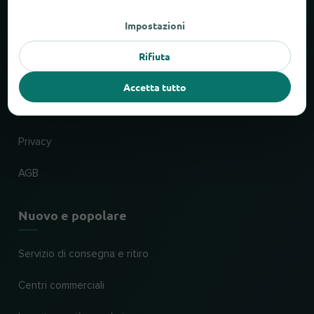
Fatti e cifre
Impostazioni
Partner
Rifiuta
Legale
Accetta tutto
Impronta
Privacy
AGB
Nuovo e popolare
Servizio di consegna e ritiro
Centri commerciali