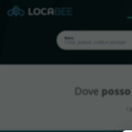
Dove
Dove
posso
Posizione attuale
I 