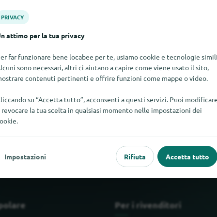
PRIVACY
n attimo per la tua privacy
er far funzionare bene locabee per te, usiamo cookie e tecnologie simili
lcuni sono necessari, altri ci aiutano a capire come viene usato il sito,
ostrare contenuti pertinenti e offrire funzioni come mappe o video.
liccando su “Accetta tutto”, acconsenti a questi servizi. Puoi modificar
 revocare la tua scelta in qualsiasi momento nelle impostazioni dei
C Terranova in questo momento. Se sapete dove trovare WPC Terra
ookie.
Impostazioni
Rifiuta
Accetta tutto
polare
Per i rivenditori