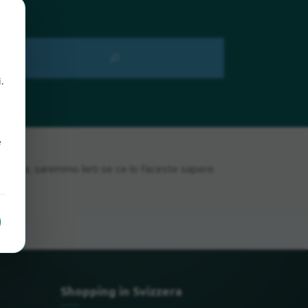
.
e
nova, saremmo lieti se ce lo faceste sapere.
Shopping in Svizzera