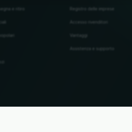
segna e ritiro
Registro delle imprese
iali
Accesso rivenditori
popolari
Vantaggi
Assistenza e supporto
ozi
SU