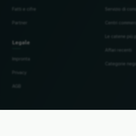
Fatti e cifre
Servizio di con
Partner
Centri commerc
Le catene più 
Legale
Affari recenti
Impronta
Categorie neg
Privacy
AGB
Cambiare paese e lingua