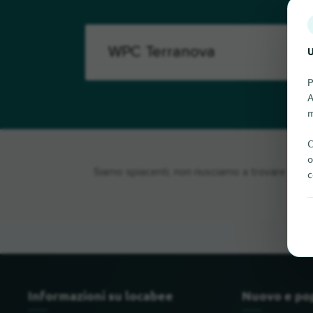
U
P
A
m
C
o
Siamo spiacenti, non riusciamo a trovare WP
c
Informazioni su locabee
Nuovo e po