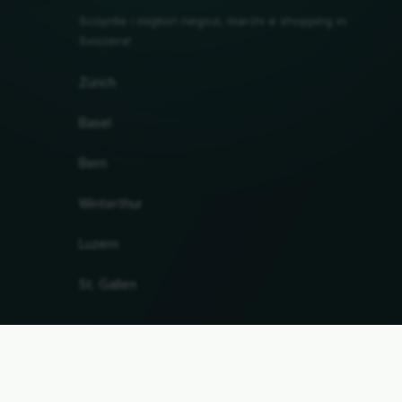
Scoprite i migliori negozi, marchi e shopping in
Svizzera!
Zürich
Basel
Bern
Winterthur
Luzern
St. Gallen