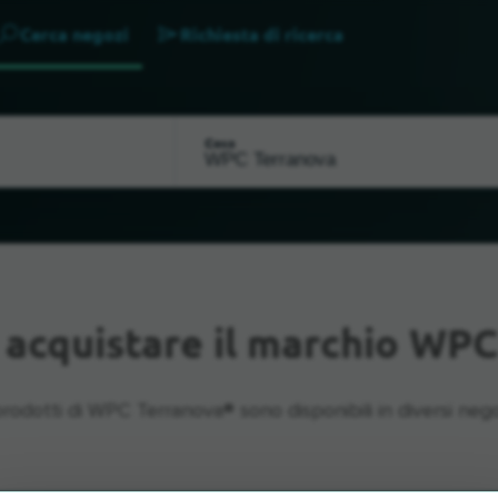
Cerca negozi
Richiesta di ricerca
Cosa
 acquistare il marchio WPC
prodotti di WPC Terranova® sono disponibili in diversi nego