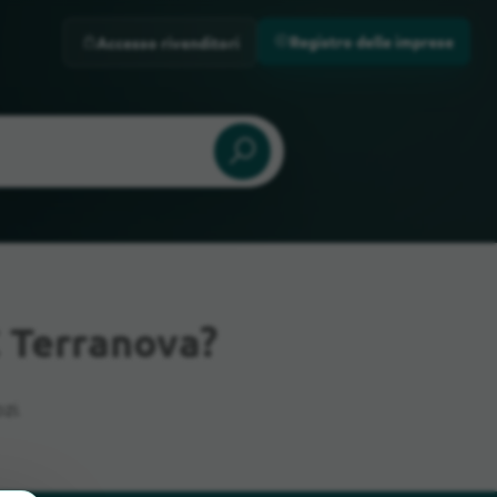
Registro delle imprese
Accesso rivenditori
 Terranova?
zi.