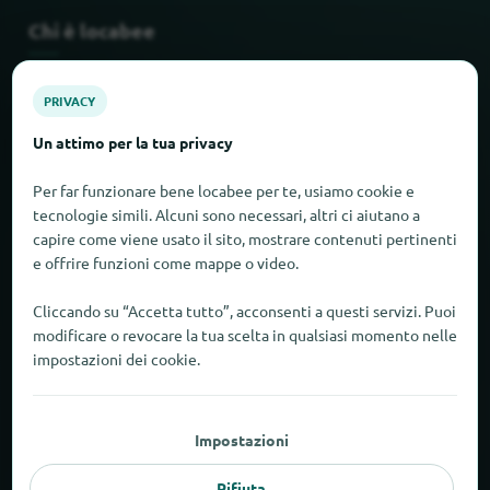
Chi è locabee
Numeri e fatti
PRIVACY
Partner
Un attimo per la tua privacy
Per far funzionare bene locabee per te, usiamo cookie e
Note legali
tecnologie simili. Alcuni sono necessari, altri ci aiutano a
capire come viene usato il sito, mostrare contenuti pertinenti
e offrire funzioni come mappe o video.
Note legali
Cliccando su “Accetta tutto”, acconsenti a questi servizi. Puoi
Privacy
modificare o revocare la tua scelta in qualsiasi momento nelle
impostazioni dei cookie.
Condizioni
Novità e popolari
Impostazioni
Consegna e ritiro
Rifiuta