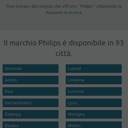
Puoi trovare altri negozi che offrono " Philips " utilizzando la
funzione
di ricerca
Il marchio Philips è disponibile in 93
città.
Amriswil
Liestal
Arbon
Losanna
Baar
Lucerna
Bachenbülach
Lyss
Baldegg
Martigny
Basilea
Meilen