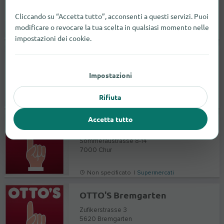
Chemin de la Confrérie
1844
Villeneuve
Cliccando su “Accetta tutto”, acconsenti a questi servizi. Puoi
modificare o revocare la tua scelta in qualsiasi momento nelle
Non specificato |
Supermercati
impostazioni dei cookie.
OTTO'S Frauenfeld
Juchstrasse 16
Impostazioni
8500
Frauenfeld
Rifiuta
Non specificato |
Scontista
Accetta tutto
OTTO'S Chur
Sommeraustrasse 8-14
7000
Chur
Non specificato |
Supermercati
OTTO'S Bremgarten
Zufikerstrasse 3
5620
Bremgarten