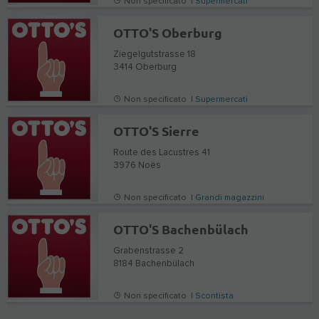
Non specificato |
Supermercati
OTTO'S Oberburg
Ziegelgutstrasse 18
3414
Oberburg
Non specificato |
Supermercati
OTTO'S Sierre
Route des Lacustres 41
3976
Noës
Non specificato |
Grandi magazzini
OTTO'S Bachenbülach
Grabenstrasse 2
8184
Bachenbülach
Non specificato |
Scontista
…