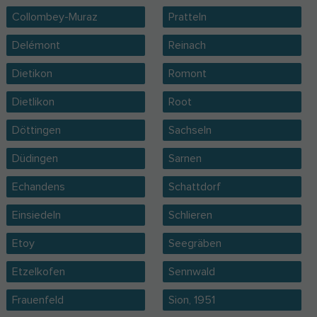
Collombey-Muraz
Pratteln
Delémont
Reinach
Dietikon
Romont
Dietlikon
Root
Döttingen
Sachseln
Düdingen
Sarnen
Echandens
Schattdorf
Einsiedeln
Schlieren
Etoy
Seegräben
Etzelkofen
Sennwald
Frauenfeld
Sion, 1951