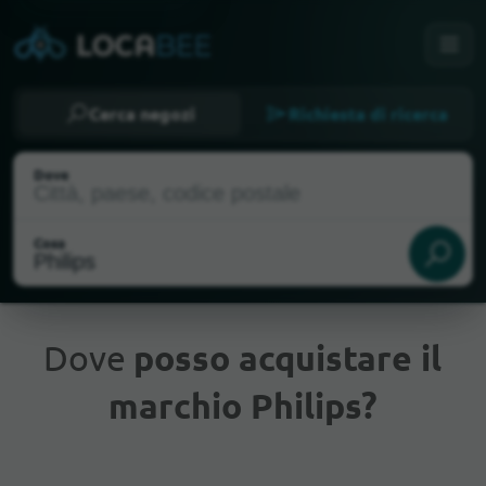
Cerca negozi
Richiesta di ricerca
Dove
Cosa
Dove
posso acquistare il
marchio Philips?
Posizione attuale