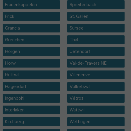
Frauenkappelen
Spreitenbach
Frick
St. Gallen
Grancia
Sursee
Grenchen
Thal
Horgen
Uetendorf
Horw
Val-de-Travers NE
Huttwil
Villeneuve
Hägendorf
Volketswil
Ingenbohl
Vétroz
Interlaken
Wattwil
Kirchberg
Wettingen