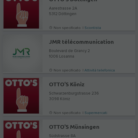
Aarestrasse 2A
5312
Döttingen
Non specificato |
Scontista
JMR télécommunication
Boulevard de Grancy 2
1006
Losanna
Non specificato |
Attività telefonica
OTTO'S Köniz
Schwarzenburgstrasse 236
3098
Köniz
Non specificato |
Supermercati
OTTO'S Münsingen
Südstrasse 8A