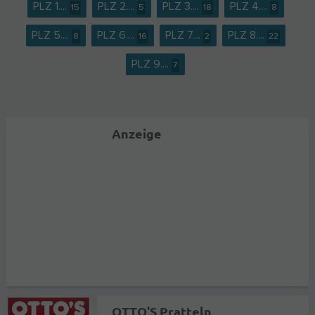
PLZ 1....
PLZ 2....
PLZ 3....
PLZ 4....
15
5
18
8
PLZ 5....
PLZ 6....
PLZ 7....
PLZ 8....
8
16
2
22
PLZ 9....
7
Anzeige
OTTO'S Pratteln