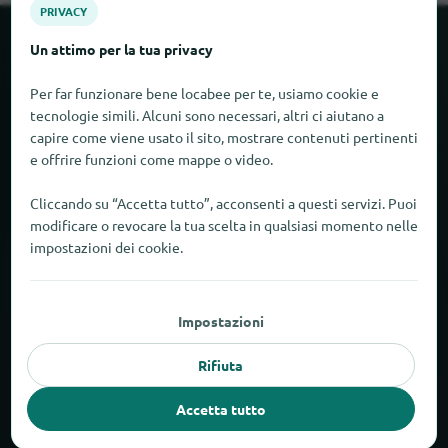
PRIVACY
Un attimo per la tua privacy
Informazioni su locabee
Per far funzionare bene locabee per te, usiamo cookie e
Fatti e cifre
tecnologie simili. Alcuni sono necessari, altri ci aiutano a
capire come viene usato il sito, mostrare contenuti pertinenti
Partner
e offrire funzioni come mappe o video.
Cliccando su “Accetta tutto”, acconsenti a questi servizi. Puoi
Legale
modificare o revocare la tua scelta in qualsiasi momento nelle
impostazioni dei cookie.
Impronta
Privacy
Impostazioni
AGB
Rifiuta
Accetta tutto
Nuovo e popolare