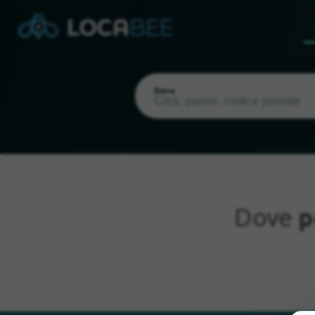
Dove
Dove
p
Posizione attuale