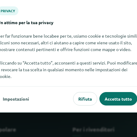
PRIVACY
n attimo per la tua privacy
er far funzionare bene locabee per te, usiamo cookie e tecnologie simili
lcuni sono necessari, altri ci aiutano a capire come viene usato il sito,
ostrare contenuti pertinenti e offrire funzioni come mappe o video.
liccando su “Accetta tutto”, acconsenti a questi servizi. Puoi modificar
 revocare la tua scelta in qualsiasi momento nelle impostazioni dei
ovare Jacky in questo momento. Se sapete dove trovare Jacky, sa
ookie.
Impostazioni
Rifiuta
Accetta tutto
polare
Per i rivenditori