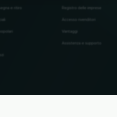
segna e ritiro
Registro delle imprese
iali
Accesso rivenditori
popolari
Vantaggi
Assistenza e supporto
ozi
SU