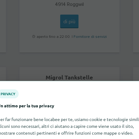
4914
Roggwil
di più
aperto fino a 22:00 |
Fornitore di servizi
Migrol Tankstelle
PRIVACY
n attimo per la tua privacy
er far funzionare bene locabee per te, usiamo cookie e tecnologie simili
lcuni sono necessari, altri ci aiutano a capire come viene usato il sito,
ostrare contenuti pertinenti e offrire funzioni come mappe o video.