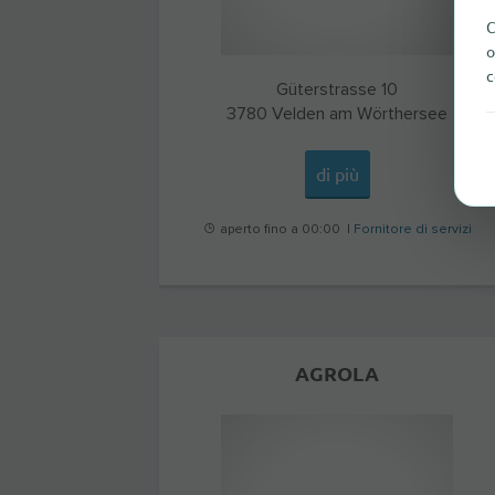
C
o
c
Güterstrasse 10
3780
Velden am Wörthersee
di più
aperto fino a 00:00 |
Fornitore di servizi
AGROLA