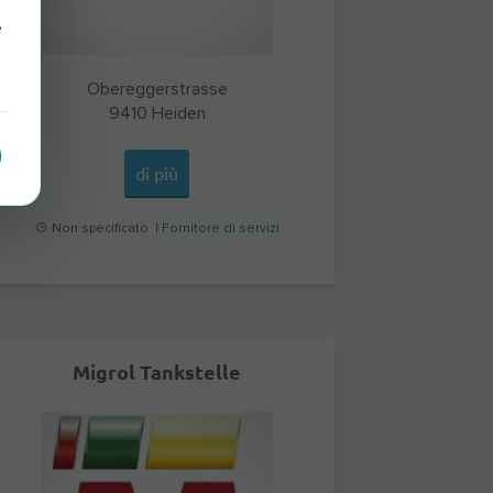
e
Obereggerstrasse
9410
Heiden
di più
Non specificato |
Fornitore di servizi
Migrol Tankstelle