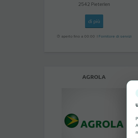
2542
Pieterlen
di più
aperto fino a 00:00 |
Fornitore di servizi
AGROLA
U
P
A
m