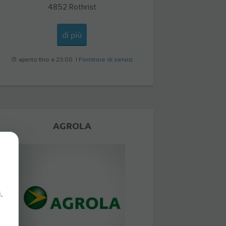
4852
Rothrist
di più
aperto fino a 23:00 |
Fornitore di servizi
AGROLA
.