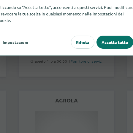
liccando su “Accetta tutto”, acconsenti a questi servizi. Puoi modificar
 revocare la tua scelta in qualsiasi momento nelle impostazioni dei
ookie.
Sankt Gallerstrasse 101
8645
Friburgo in Brisgovia
Impostazioni
Rifiuta
Accetta tutto
di più
aperto fino a 00:00 |
Fornitore di servizi
AGROLA