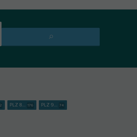
PLZ 8....
PLZ 9....
2
176
74