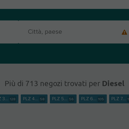
Diesel
Più di 713 negozi trovati per
 3....
PLZ 4....
PLZ 5....
PLZ 6....
PLZ 7....
128
58
56
105
1