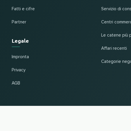
Fatti e cifre
Servizio di con
Partner
Centri commerc
Le catene più 
Legale
Affari recenti
Impronta
Categorie neg
Privacy
AGB
Cambiare paese e lingua