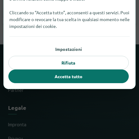
1214
Vernier
Cliccando su “Accetta tutto”, acconsenti a questi servizi. Puoi
aperto fino a 17:00 |
Commerciante
modificare o revocare la tua scelta in qualsiasi momento nelle
specializzato in costruzioni
impostazioni dei cookie.
Impostazioni
Informazioni su locabee
Rifiuta
Accetta tutto
Fatti e cifre
Partner
Legale
Impronta
Privacy