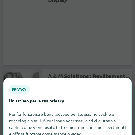
A & M Solutions : Revêtements de sols à Genève
Chemin des Coquelicots 15
PRIVACY
1214
Vernier
Un attimo per la tua privacy
aperto fino a 17:00 |
Commerciante
specializzato in costruzioni
Per far funzionare bene locabee per te, usiamo cookie e
tecnologie simili. Alcuni sono necessari, altri ci aiutano a
Al'Réalisations : Revêtements de sols à Vernier
capire come viene usato il sito, mostrare contenuti pertinenti
Chemin des Coquelicots 15-17
e offrire funzioni come mappe o video.