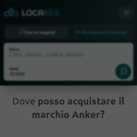
Cerca negozi
Richiesta di ricerca
Dove
Cosa
Dove
posso acquistare il
marchio Anker?
Posizione attuale