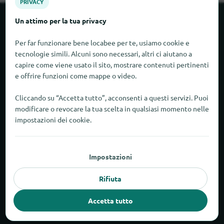
PRIVACY
Un attimo per la tua privacy
Informazioni su locabee
Per far funzionare bene locabee per te, usiamo cookie e
tecnologie simili. Alcuni sono necessari, altri ci aiutano a
Fatti e cifre
capire come viene usato il sito, mostrare contenuti pertinenti
e offrire funzioni come mappe o video.
Partner
Cliccando su “Accetta tutto”, acconsenti a questi servizi. Puoi
Legale
modificare o revocare la tua scelta in qualsiasi momento nelle
impostazioni dei cookie.
Impronta
Privacy
Impostazioni
AGB
Rifiuta
Accetta tutto
Nuovo e popolare