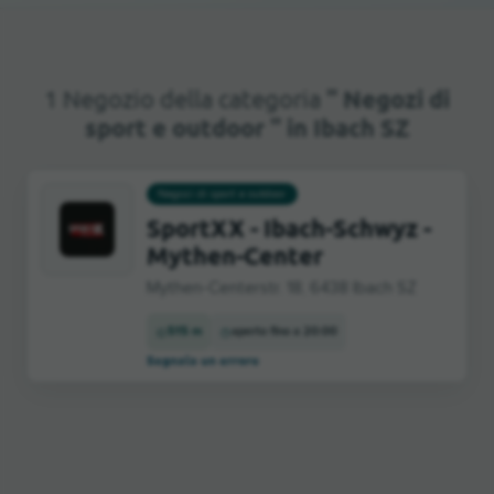
1 Negozio della categoria
" Negozi di
sport e outdoor " in Ibach SZ
Negozi di sport e outdoor
SportXX - Ibach-Schwyz -
Mythen-Center
Mythen-Centerstr. 18, 6438 Ibach SZ
515 m
aperto fino a 20:00
Segnala un errore