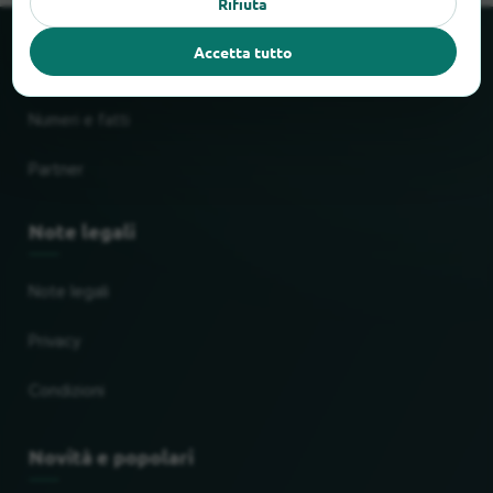
Rifiuta
Accetta tutto
Chi è locabee
Numeri e fatti
Partner
Note legali
Note legali
Privacy
Condizioni
Novità e popolari