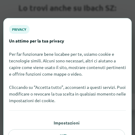
Lo trovi anche su Ibach SZ:
PRIVACY
Un attimo per la tua privacy
Per far funzionare bene locabee per te, usiamo cookie e
tecnologie simili. Alcuni sono necessari, altri ci aiutano a
Manca qualcosa qui?
capire come viene usato il sito, mostrare contenuti pertinenti
e offrire funzioni come mappe o video.
Hai un negozio a Ibach SZ?
Aggiungilo gratis in
pochi passaggi.
Cliccando su “Accetta tutto”, acconsenti a questi servizi. Puoi
modificare o revocare la tua scelta in qualsiasi momento nelle
impostazioni dei cookie.
Aggiungi ora
Impostazioni