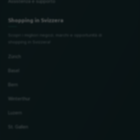
Assistenza e supporto
Shopping in Svizzera
Scopri i migliori negozi, marchi e opportunità di
shopping in Svizzera!
Zürich
Basel
Bern
Winterthur
Luzern
St. Gallen