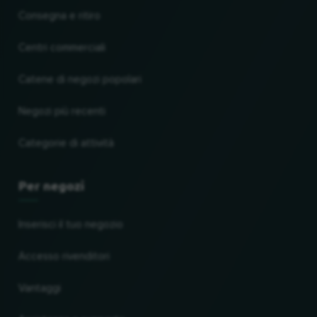
Consegna e ritiro
Centri commerciali
Catene di negozi popolari
Negozi più recenti
Categorie di attività
Per negozi
Inserisci il tuo negozio
Accesso rivenditori
Vantaggi