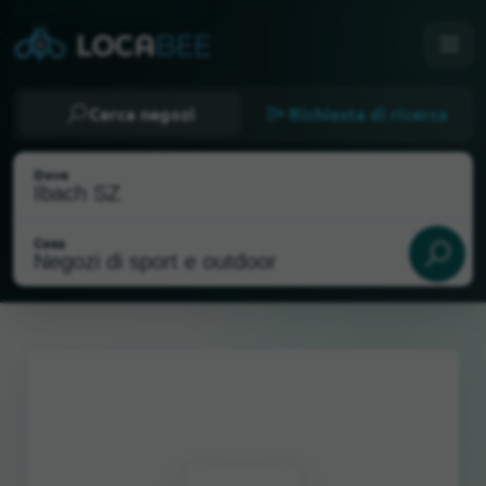
Cerca negozi
Richiesta di ricerca
Dove
Cosa
Seleziona la mia posizione