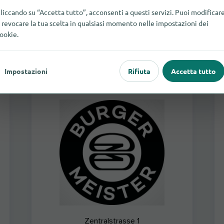
liccando su “Accetta tutto”, acconsenti a questi servizi. Puoi modificar
 revocare la tua scelta in qualsiasi momento nelle impostazioni dei
chiuso
Ristoranti fast food
ookie.
Impostazioni
Rifiuta
Accetta tutto
Burgermeister Luzern
Zentralstrasse 1