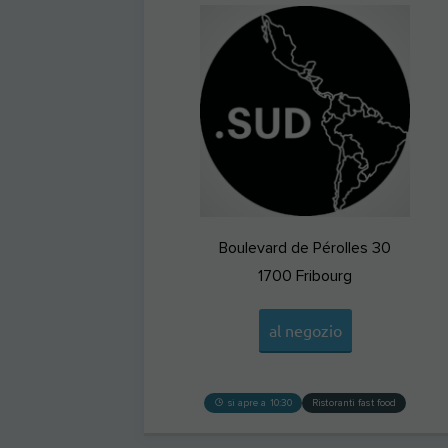
Boulevard de Pérolles 30
1700
Fribourg
al negozio
si apre a 10:30
Ristoranti fast food