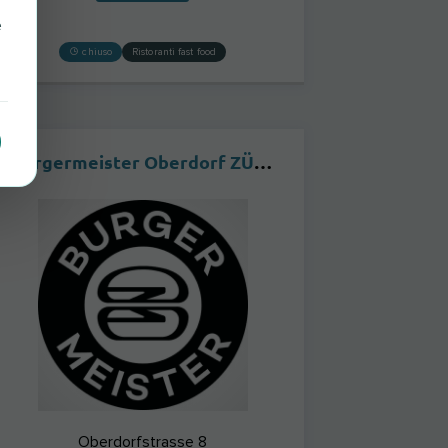
e
chiuso
Ristoranti fast food
Burgermeister Oberdorf ZÜRICH
Oberdorfstrasse 8