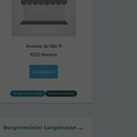
Avenue du Silo 11
1020
Renens
al negozio
aperto fino a 19:00
Ristoranti fast food
Burgermeister Langstrasse ZÜRICH