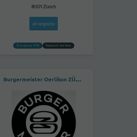
8001
Zürich
al negozio
si apre a 11:00
Ristoranti fast food
Burgermeister Oerlikon ZÜRICH