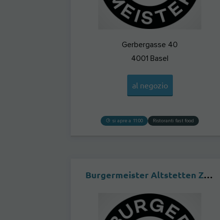
Gerbergasse 40
4001
Basel
al negozio
si apre a 11:00
Ristoranti fast food
Burgermeister Altstetten ZÜRICH