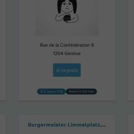
Rue de la Confédération 8
1204
Genève
al negozio
si apre a 11:00
Ristoranti fast food
Burgermeister Limmatplatz ZÜRICH