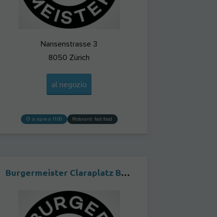
Nansenstrasse 3
8050
Zürich
al negozio
si apre a 11:00
Ristoranti fast food
Burgermeister Claraplatz BASEL