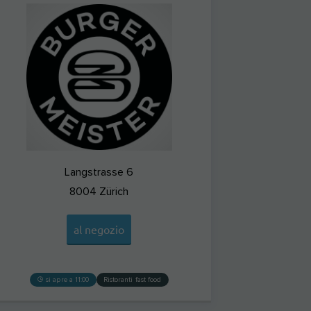
Langstrasse 6
8004
Zürich
al negozio
si apre a 11:00
Ristoranti fast food