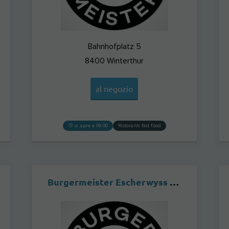
Bahnhofplatz 5
8400
Winterthur
al negozio
si apre a 09:00
Ristoranti fast food
Burgermeister Escherwyss ZÜRICH