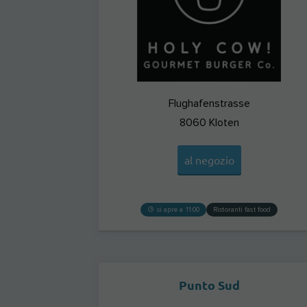
Flughafenstrasse
8060
Kloten
al negozio
si apre a 11:00
Ristoranti fast food
Punto Sud