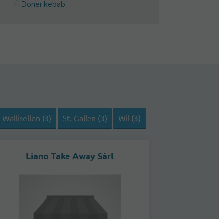
Doner kebab
Wallisellen (3)
St. Gallen (3)
Wil (3)
Liano Take Away Sàrl