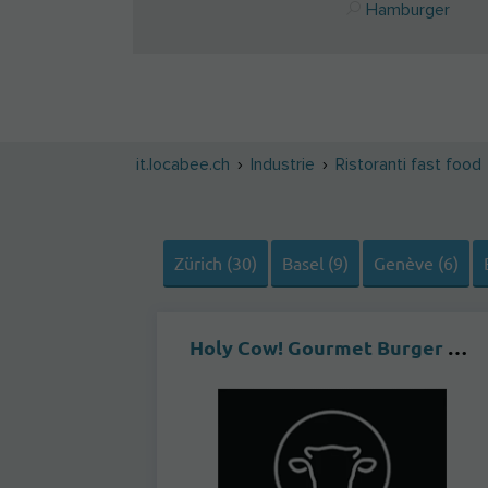
Hamburger
it.locabee.ch
Industrie
Ristoranti fast food
Zürich (30)
Basel (9)
Genève (6)
Holy Cow! Gourmet Burger Co. ZÜRICH FLUGHAFEN