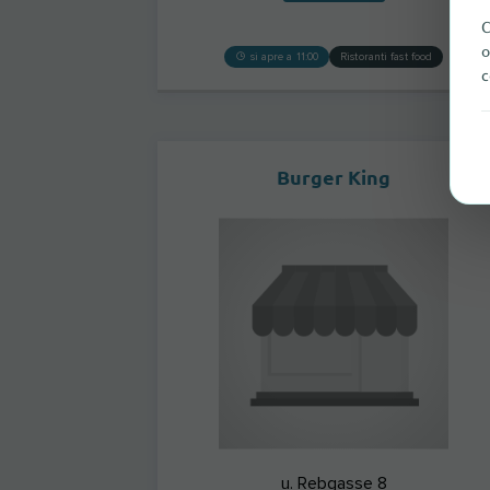
C
o
si apre a 11:00
Ristoranti fast food
c
Burger King
u. Rebgasse 8