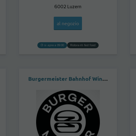
6002
Luzern
al negozio
si apre a 09:00
Ristoranti fast food
Burgermeister Bahnhof Winterthur