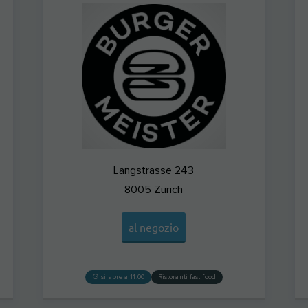
Langstrasse 243
8005
Zürich
al negozio
si apre a 11:00
Ristoranti fast food