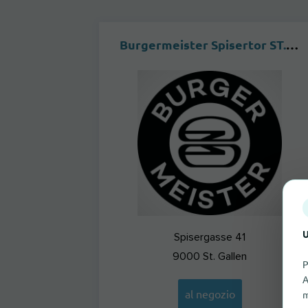
Burgermeister Spisertor ST. GALLEN
U
Spisergasse 41
9000
St. Gallen
P
A
al negozio
m