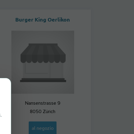
Burger King Oerlikon
Nansenstrasse 9
8050
Zürich
.
al negozio