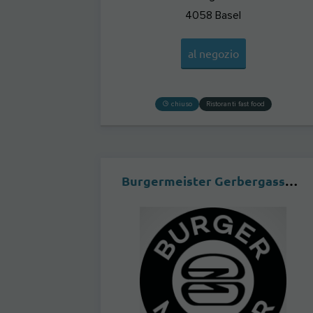
4058
Basel
al negozio
chiuso
Ristoranti fast food
Burgermeister Gerbergasse BASEL