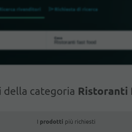
Ricerca rivenditori
Richiesta di ricerca
Cosa
 della categoria
Ristoranti 
I
prodotti
più richiesti