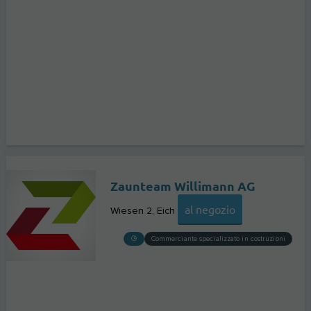
Zaunteam Willimann AG
al negozio
Wiesen 2
Eich
Commerciante specializzato in costruzioni