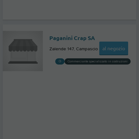
Paganini Crap SA
al negozio
Zalende 147
Campascio
Commerciante specializzato in costruzioni