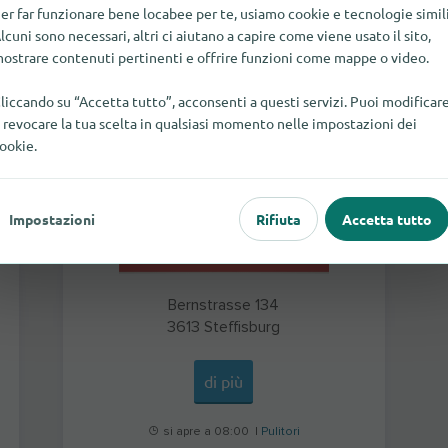
er far funzionare bene locabee per te, usiamo cookie e tecnologie simili
PUTZMUNTER & Co.
lcuni sono necessari, altri ci aiutano a capire come viene usato il sito,
ostrare contenuti pertinenti e offrire funzioni come mappe o video.
liccando su “Accetta tutto”, acconsenti a questi servizi. Puoi modificar
 revocare la tua scelta in qualsiasi momento nelle impostazioni dei
ookie.
Impostazioni
Rifiuta
Accetta tutto
Bernstrasse 134
3613
Steffisburg
di più
si apre a 08:00 |
Pulitori