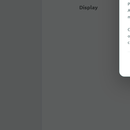
P
Display
A
m
C
o
c