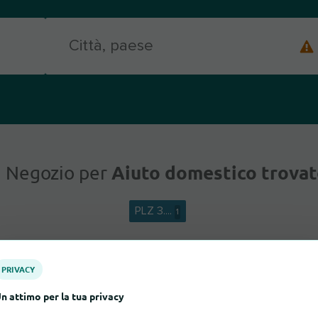
Aiuto domestico trovat
 Negozio per
PLZ 3....
1
PRIVACY
n attimo per la tua privacy